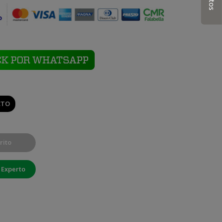
CTO
rito
 Experto