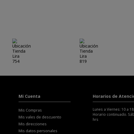
Nuestras sucursales
Lira 754
Lira 819
Mi Cuenta
Horarios de Atenci
Lunes a Viernes: 10 a 18
Mis Compras
Horario continuado. Sáb
Mis vales de descuento
hrs
Mis direcciones
Mis datos personales