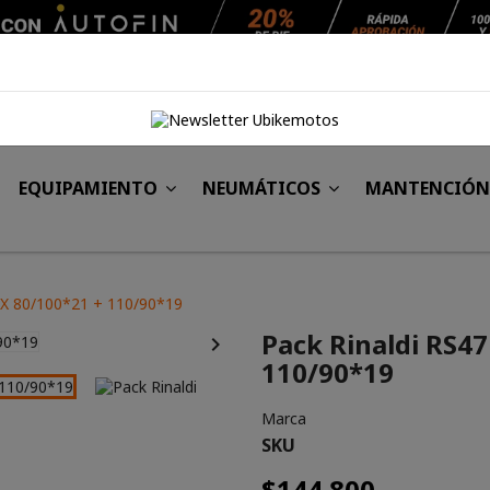
Agendar Mantención
EQUIPAMIENTO
NEUMÁTICOS
MANTENCIÓ
MX 80/100*21 + 110/90*19
Pack Rinaldi RS4

110/90*19
Marca
SKU
$144.800