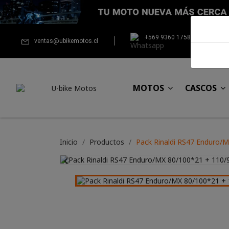
+569 9360 1758
ventas@ubikemotos.cl
MOTOS
CASCOS
Inicio
Productos
Pack Rinaldi RS47 Enduro/
