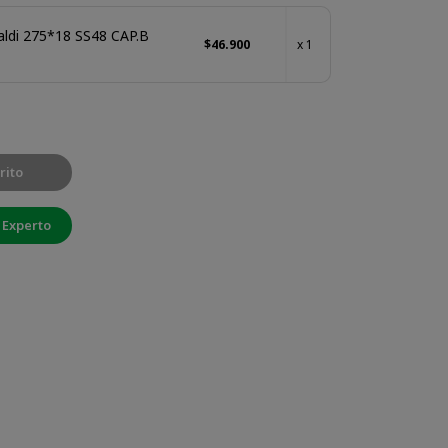
ldi 275*18 SS48 CAP.B
$46.900
x 1
rito
 Experto