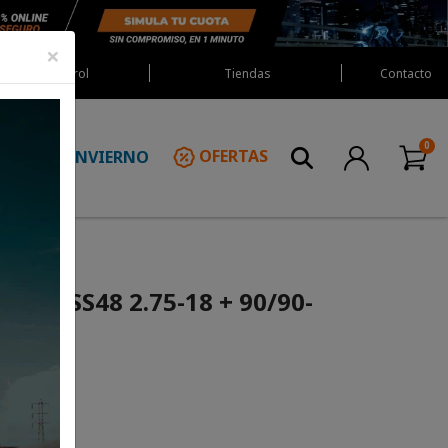
×
Red Castrol
Tiendas
Contacto
INVIERNO
OFERTAS
N
naldi SS48 2.75-18 + 90/90-