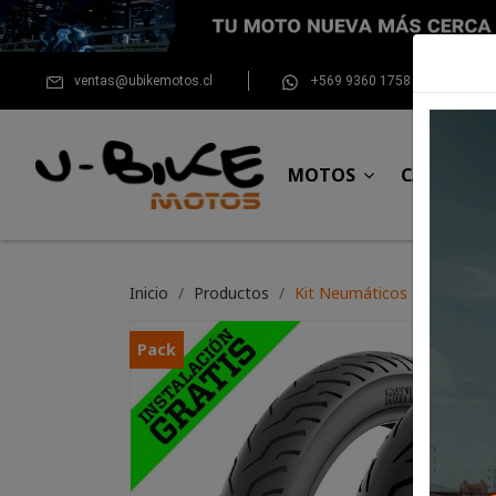
ventas@ubikemotos.cl
+569 9360 1758
MOTOS
CASCOS
Inicio
Productos
Kit Neumáticos Rinaldi SS4
Pack