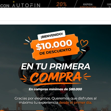
Agendar Mantención
EQUIPAMIENTO
NEUMÁTICOS
MANTENCIÓ
8 2.75-18 + 90/90-18
Kit Neumáticos Ri
18
SKU
800150003
$85.000
En lugar de $101.800