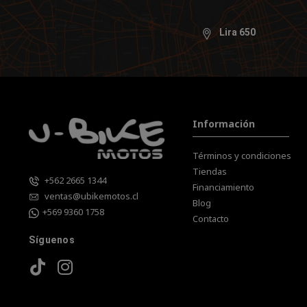
Lira 650
Información
Términos y condiciones
Tiendas
+562 2665 1344
Financiamiento
ventas@ubikemotos.cl
Blog
+569 9360 1758
Contacto
Síguenos