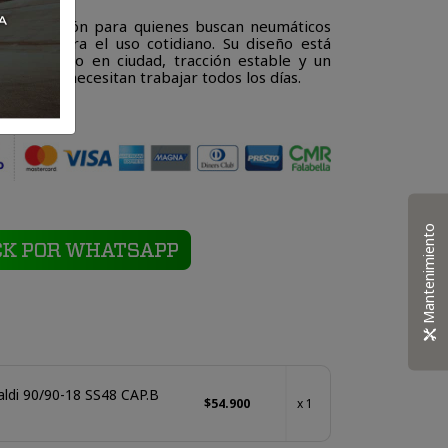
ente opción para quienes buscan neumáticos
rsátiles para el uso cotidiano. Su diseño está
desempeño en ciudad, tracción estable y un
otos que necesitan trabajar todos los días.
Mantenimiento
ldi 90/90-18 SS48 CAP.B
$54.900
x 1