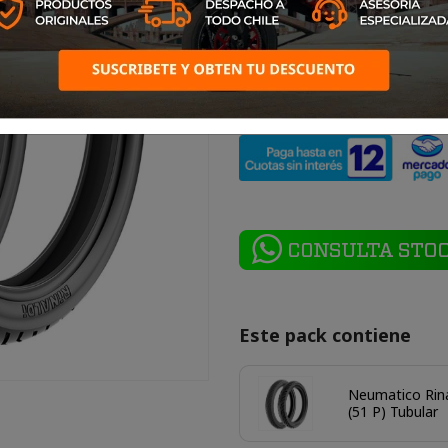
La
Rinaldi SS48
es una excel
confiables, resistentes y ve
orientado a entregar buen 
desgaste parejo, ideal para m
Este pack contiene
Neumatico Rina
(51 P) Tubular