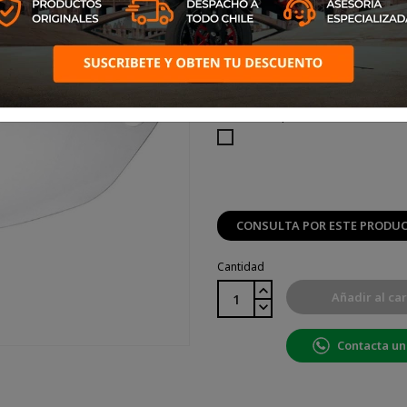
Talla: Talla Única
Color: Transparente
Transparente
CONSULTA POR ESTE PRODU
Cantidad
Añadir al car
Contacta un