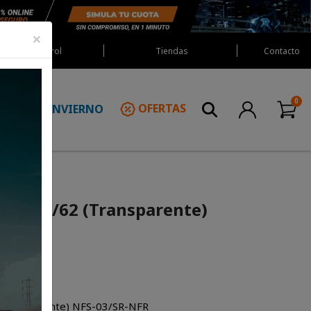
×
Red Castrol
Tiendas
Contacto
INVIERNO
OFERTAS
N
/64/63/62 (Transparente)
(Transparente) NFS-03/SR-NFR