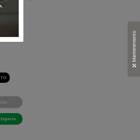
Mantenimiento
CTO
rito
 Experto