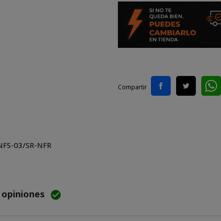
Compartir
 NFS-03/SR-NFR
e opiniones
