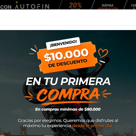
Agendar Mantención
EQUIPAMIENTO
NEUMÁTICOS
MANTENCIÓ
 (Transparente) NFS-03/SR-NFR
Mica Nolan N60.5
NFS-03/SR-NFR
SKU
95-0053
$29.900
Mica Nolan N60.5/64/63/62 