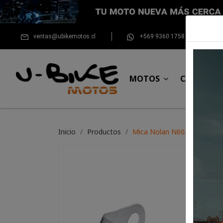
ventas@ubikemotos.cl
+569 9360 1758
MOTOS
CASCOS
Inicio
Productos
Mica Nolan N60.5/64/63/62