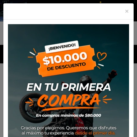
×
MENU
Inicio
Productos
Mica Nolan N60.5/64/63/62 (Azul) NFS-
03/SR-NFR