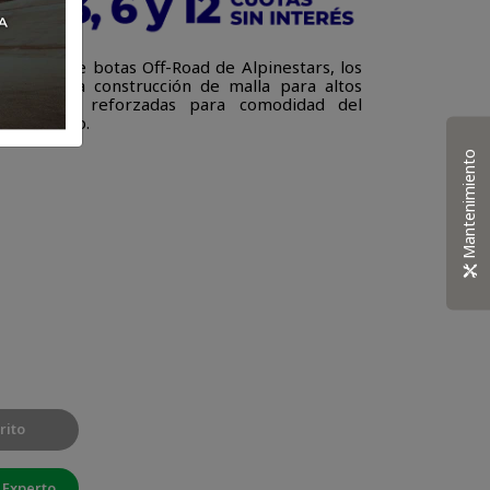
la gama de botas Off-Road de Alpinestars, los
nen de una construcción de malla para altos
 con zonas reforzadas para comodidad del
 de la moto.
Mantenimiento
rito
 Experto