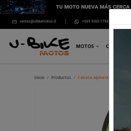
ventas@ubikemotos.cl
+569 9360 1758
MOTOS
CASCOS
Inicio
Productos
Calceta Alpinestars MX-Plus