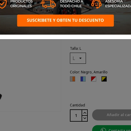
Diseñados para llevarse con 
calcetines MX Plus-2 dispo
niveles de transpiración
motorista, en la moto y fuera
Talla: L
Color: Negro, Amarillo
Gris
Azul,
Rojo,
Negro,
Claro,
Azul
Blanco
Amarillo
Naranjo
Claro
Cantidad
Añadir al car
Contacta un