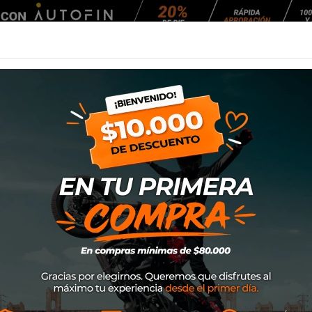
Agendar Mantención
EQUIPAMIENTO
NEUMÁTICOS
MANTENCIÓ
 2
Calceta Alpinesta
SKU
4701920
$22.900