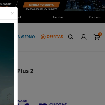
×
Red Castrol
Tiendas
Contacto
INVIERNO
OFERTAS
N
rs MX-Plus 2