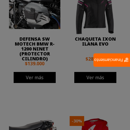
DEFENSA SW
CHAQUETA IXON
MOTECH BMW R-
ILANA EVO
1200 NINET
(PROTECTOR
CILINDRO)
$289.000
Financiamiento
$139.000
Ver más
Ver más
-30%