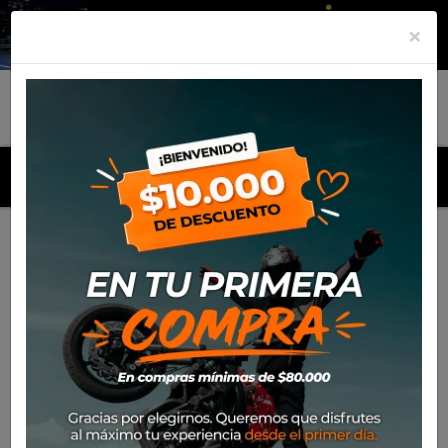
×
MENU
Inicio
Productos
Pantalon Alpinestars Fluid Chaser 2022
(Azul)