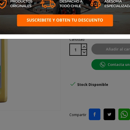
Viscosidad: 0W20
Cantidad
Añadir al car
Contacta un

Stock Disponible
Compartir