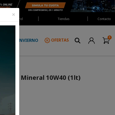
×
Red Castrol
Tiendas
Contacto
INVIERNO
OFERTAS
N
X Bike Mineral 10W40 (1lt)
UENTO