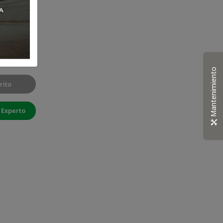
Mantenimiento
rito
 Experto