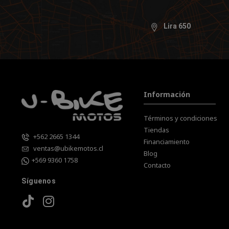
Lira 650
Información
Términos y condiciones
Tiendas
+562 2665 1344
Financiamiento
ventas@ubikemotos.cl
Blog
+569 9360 1758
Contacto
Síguenos