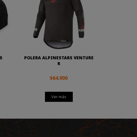
S
POLERA ALPINESTARS VENTURE
R
$64.900
Ver más