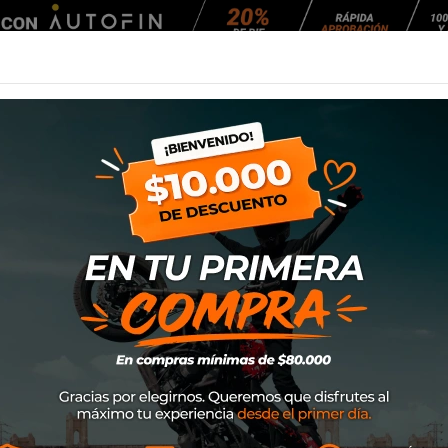
Agendar Mantención
EQUIPAMIENTO
NEUMÁTICOS
MANTENCIÓ
eral 10W40 (1lt)
Aceite Castrol MT
SKU
15AF5C
$6.950
50% DE DESC
$13.900