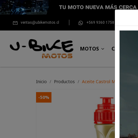
ventas@ubikemotos.cl
+569 9360 1758
MOTOS
CASCOS
Inicio
Productos
Aceite Castrol MTX Bike Min
-50%