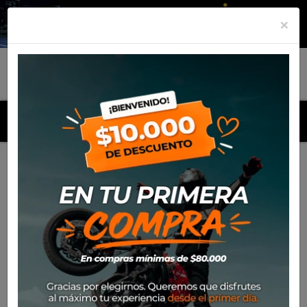
×
MENU
Inicio
Productos
Aceite Champion Propulse TT Sintético
4T 10W60 Ester (1lt)