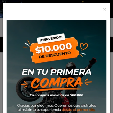
×
MENU
Inicio
Productos
Neumatico Eurogrip 120/60Zr17 (55W) Tl
Roadhound