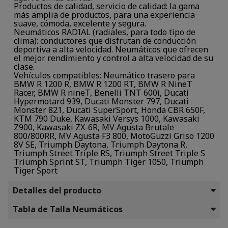
Productos de calidad, servicio de calidad: la gama
más amplia de productos, para una experiencia
suave, cómoda, excelente y segura.
Neumáticos RADIAL (radiales, para todo tipo de
clima): conductores que disfrutan de conducción
deportiva a alta velocidad. Neumáticos que ofrecen
el mejor rendimiento y control a alta velocidad de su
clase.
Vehículos compatibles: Neumático trasero para
BMW R 1200 R, BMW R 1200 RT, BMW R NineT
Racer, BMW R nineT, Benelli TNT 600i, Ducati
Hypermotard 939, Ducati Monster 797, Ducati
Monster 821, Ducati SuperSport, Honda CBR 650F,
KTM 790 Duke, Kawasaki Versys 1000, Kawasaki
Z900, Kawasaki ZX-6R, MV Agusta Brutale
800/800RR, MV Agusta F3 800, MotoGuzzi Griso 1200
8V SE, Triumph Daytona, Triumph Daytona R,
Triumph Street Triple RS, Triumph Street Triple S
Triumph Sprint ST, Triumph Tiger 1050, Triumph
Tiger Sport
Detalles del producto
Tabla de Talla Neumáticos