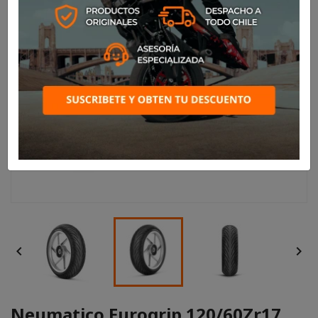


Neumatico Eurogrip 120/60Zr17