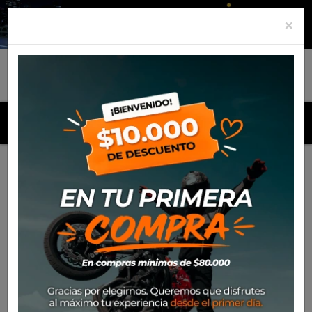
×
MENU
Inicio
Productos
Stand trasero modular