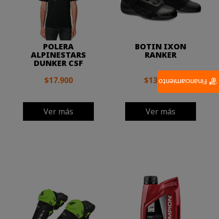
POLERA
BOTIN IXON
ALPINESTARS
RANKER
DUNKER CSF
$17.900
$139.000
Financiamiento
Ver más
Ver más