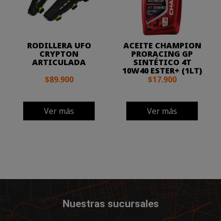
RODILLERA UFO
ACEITE CHAMPION
CRYPTON
PRORACING GP
ARTICULADA
SINTÉTICO 4T
10W40 ESTER+ (1LT)
$89.900
$17.900
Ver más
Ver más
Nuestras sucursales