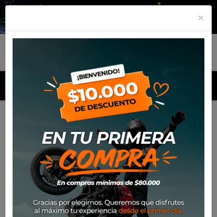
×
MENU
Inicio
Productos
Neumático Rinaldi 80/100*21 (51M) RW
33