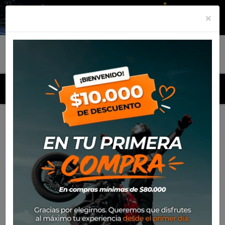
×
MENU
Inicio
Productos
Guante Alpinestars C-1 V2 Gore
Windstop