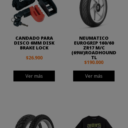
CANDADO PARA
NEUMATICO
DISCO 6MM DISK
EUROGRIP 160/60
BRAKE LOCK
ZR17 M/C
(69W)ROADHOUND
TL
$26.900
$190.000
Ver más
Ver más