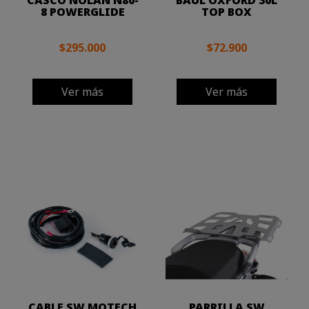
CASCO NOLAN N80-
BAUL OXFORD 30L
8 POWERGLIDE
TOP BOX
$295.000
$72.900
Ver más
Ver más
CABLE SW MOTECH
PARRILLA SW