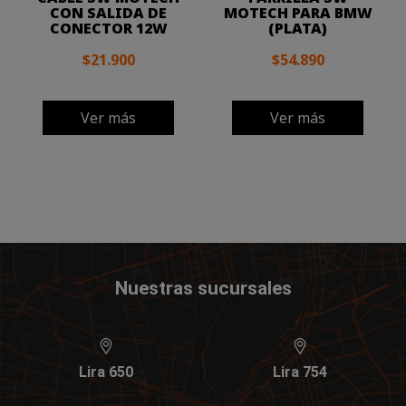
CON SALIDA DE
MOTECH PARA BMW
CONECTOR 12W
(PLATA)
$21.900
$54.890
Ver más
Ver más
Nuestras sucursales
Lira 650
Lira 754