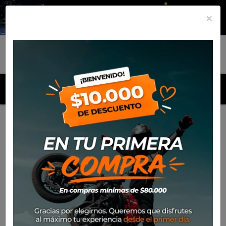
×
MENU
Inicio
Productos
Cuello Alpinestars NeckTube Blurred