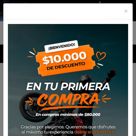
×
MENU
Inicio
Productos
Cuello Alpinestars Necktube Camo