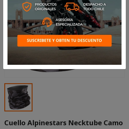
Cuello Alpinestars Necktube Camo