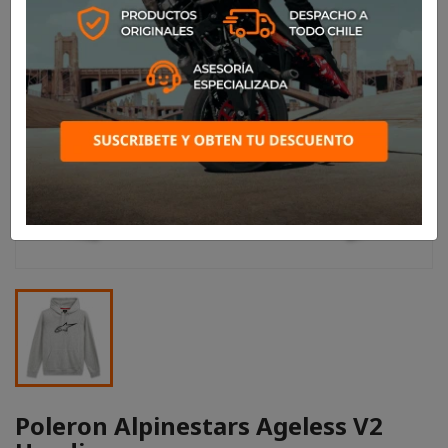
Poleron Alpinestars Ageless V2