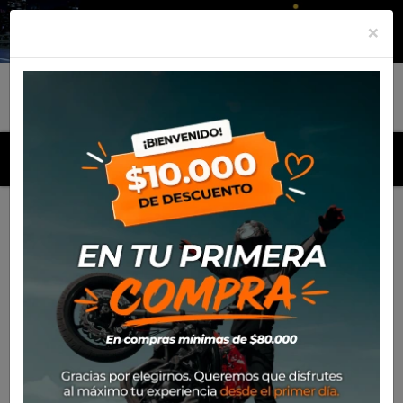
×
MENU
Inicio
Productos
Poleron Alpinestars Ageless V2 Hoodie