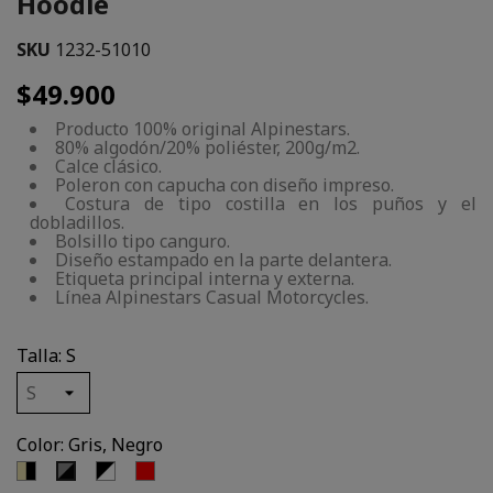
Hoodie
SKU
1232-51010
$49.900
Producto 100% original Alpinestars.
80% algodón/20% poliéster, 200g/m2.
Calce clásico.
Poleron con capucha con diseño impreso.
Costura de tipo costilla en los puños y el
dobladillos.
Bolsillo tipo canguro.
Diseño estampado en la parte delantera.
Etiqueta principal interna y externa.
Línea Alpinestars Casual Motorcycles.
Talla: S
Color: Gris, Negro
Arena,
Negro,
Rojo
Gris,
Negro
Blanco
Negro