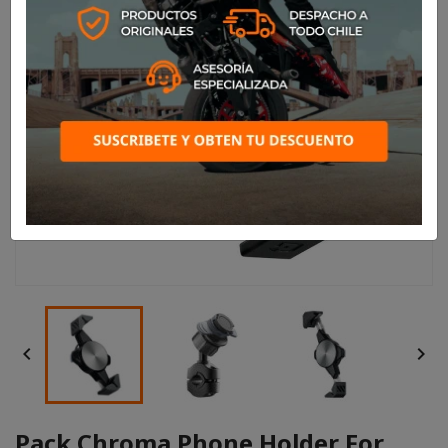


Pack Chroma Phone Holder For