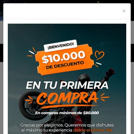
×
MENU
Inicio
Productos
Pack Chroma Phone Holder For Opti Line
+ Opti-Bar Titan Series Mirror