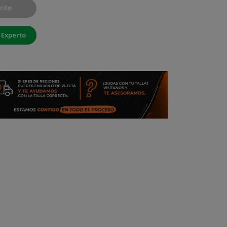
rito
 Experto