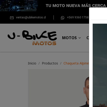
ventas@ubikemotos.cl
+569 9360 1758
MOTOS
CASCOS
Inicio
Productos
Chaqueta Alpinestars Prima