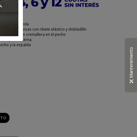
superficie blanda
al invertida, sisas con ribete elástico y dobladillo
s, bolsillo con cremallera en el pecho
de etiqueta externa.
pecho y la espalda
Mantenimiento
CTO