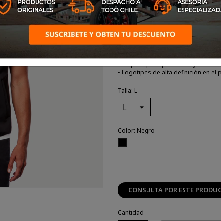
• Chaleco Softshell
• Chaleco softshell cortavientos de 
• Cuello de pista, cremallera de espir
• Bolsillos ribeteados para las mano
• Etiqueta principal interna y marca 
• Logotipos de alta definición en el 
Talla: L
Color: Negro
Negro
CONSULTA POR ESTE PRODU
Cantidad