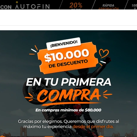
Agendar Mantención
EQUIPAMIENTO
NEUMÁTICOS
MANTENCIÓ
ry Vest
Chaqueta Alpines
SKU
1213-14000
$59.900