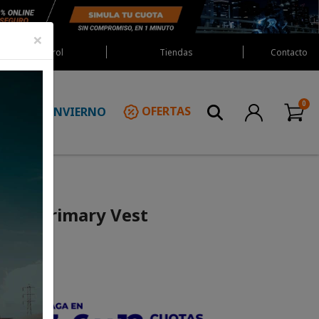
×
Red Castrol
Tiendas
Contacto
INVIERNO
OFERTAS
N
tars Primary Vest