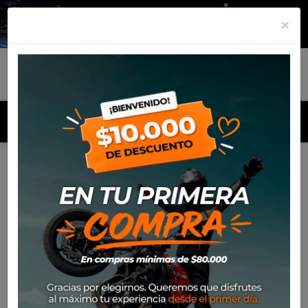
×
MENU
Inicio
Productos
Casco Nolan N30-4 Tp Blazer 027 Flat
Cayman Blue