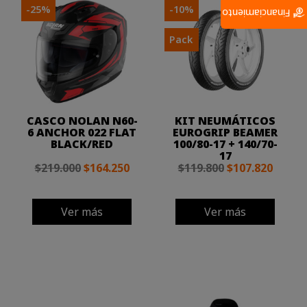
-25%
-10%
Financiamiento
Pack
CASCO NOLAN N60-
KIT NEUMÁTICOS
6 ANCHOR 022 FLAT
EUROGRIP BEAMER
BLACK/RED
100/80-17 + 140/70-
17
$219.000
$164.250
$119.800
$107.820
Ver más
Ver más