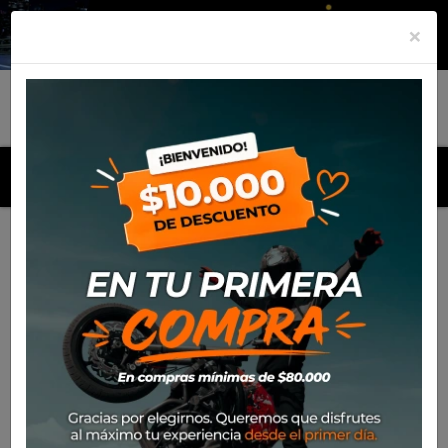
×
MENU
Inicio
Productos
Casco Nolan N30-4 Tp Parkour 020 Flat
Blk/Grey