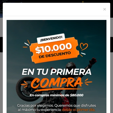
×
MENU
Inicio
Productos
Polera Alpinestars Horizon Csf