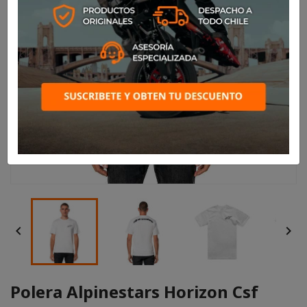


Polera Alpinestars Horizon Csf