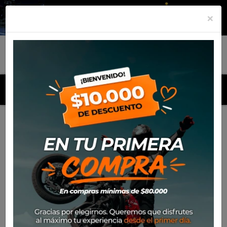
×
MENU
Inicio
Productos
Poleron Alpinestars Quest Hoodie