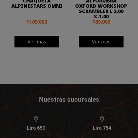
CHAQUETA
ALFORMBRA
ALPINESTARS OMNI
OXFORD WORKSHOP
SCRAMBLER L 2.00
X.1.00
$109.000
$89.000
Ver más
Ver más
Nuestras sucursales
Lira 650
Lira 754