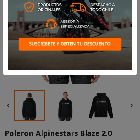


Poleron Alpinestars Blaze 2.0