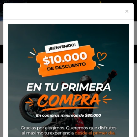
×
MENU
Inicio
Productos
Poleron Alpinestars Blaze 2.0