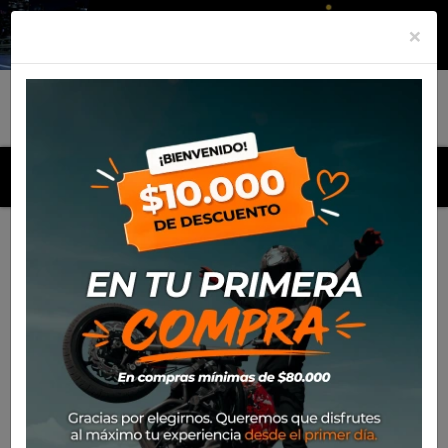
×
MENU
Inicio
Productos
Gorro Alpinestars Cache Trucker