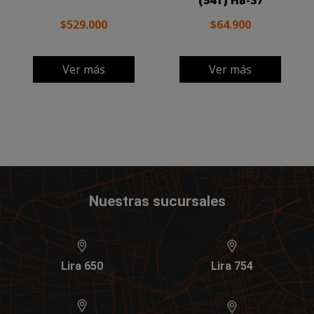
(54T) HB-37
$529.000
$64.900
Ver más
Ver más
Nuestras sucursales
Lira 650
Lira 754