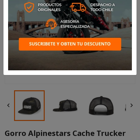


Gorro Alpinestars Cache Trucker