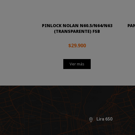
PINLOCK NOLAN N60.5/N64/N63
PA
(TRANSPARENTE) FSB
$29.900
Ver más
Lira 650