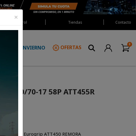
×
Red Castrol
Tiendas
Contacto
INVIERNO
OFERTAS
N
ip 120/70-17 58P ATT455R
 cámara TVS Eurogrip ATT450 REMORA