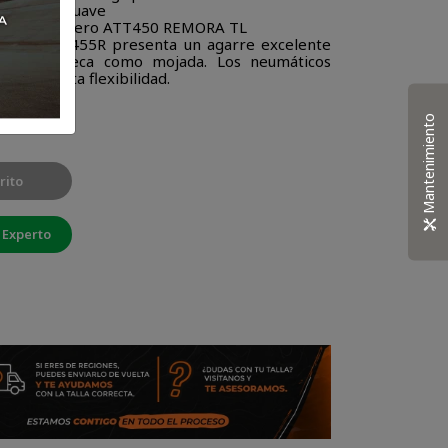
onducción suave
mático trasero ATT450 REMORA TL
ia: el ATT455R presenta un agarre excelente
arretera seca como mojada. Los neumáticos
ro de alta flexibilidad.
Mantenimiento
rito
 Experto