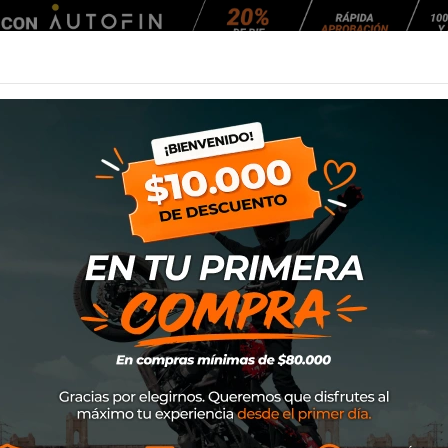
Agendar Mantención
EQUIPAMIENTO
NEUMÁTICOS
MANTENCIÓ
0-17 58P ATT455R Remora
Neumatico Eurogr
Remora
SKU
3MCY5027745R11
$52.900
Neumático para scooter sin