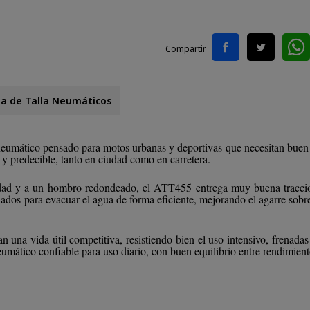
Compartir
la de Talla Neumáticos
ático pensado para motos urbanas y deportivas que necesitan buen aga
 predecible, tanto en ciudad como en carretera.
idad y a un hombro redondeado, el ATT455 entrega muy buena tracció
eñados para evacuar el agua de forma eficiente, mejorando el agarre sob
 una vida útil competitiva, resistiendo bien el uso intensivo, frenadas
mático confiable para uso diario, con buen equilibrio entre rendimient