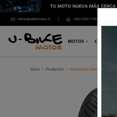
ventas@ubikemotos.cl
+569 9360 1758
MOTOS
CASCOS
Inicio
Productos
Neumatico Eurogrip 120/7