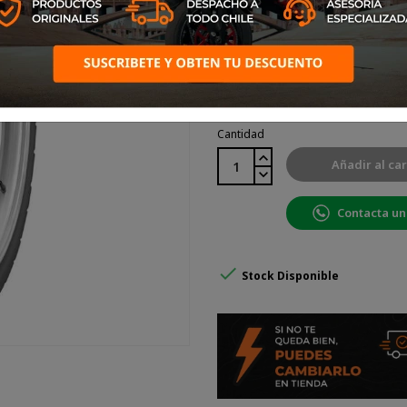
Para un agarre firme y una c
Tamaño: 120/70-17 58P Neu
Una conducción extraordinar
tanto en condiciones de c
tienen un compuesto de políme
Cantidad
Añadir al car
Contacta un

Stock Disponible