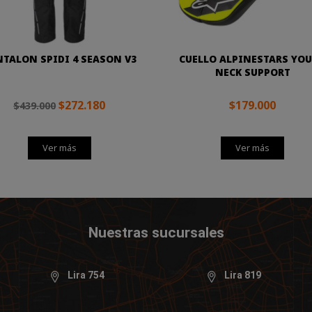
NTALON SPIDI 4 SEASON V3
CUELLO ALPINESTARS YO
NECK SUPPORT
$272.180
$179.000
$439.000
Ver más
Ver más
Nuestras sucursales
Lira 754
Lira 819