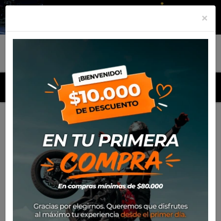
×
MENU
Inicio
Productos
Candado Oxford Leverlock Black