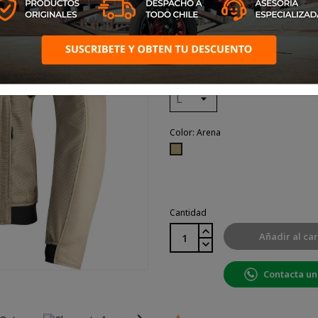
su diseño moderno. Gracias
a sus amplios paneles de 
permitiéndote afrontar el cal
llegar a los horizontes más be
Talla: L
Color: Arena
Arena
Cantidad
Añadir al car
Contacta un