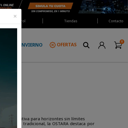
×
Red Castrol
Tiendas
Contacto
INVIERNO
OFERTAS
N
stara
lada definitiva para horizontes sin límites
Adventure tradicional, la OSTARA destaca por