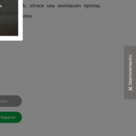
Hard Mesh, ofrece una ventilación óptima,
or y
llos sin límites.
Mantenimiento
rito
 Experto