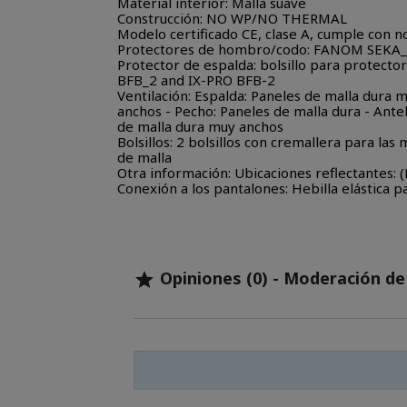
Material interior: Malla suave
Construcción: NO WP/NO THERMAL
Modelo certificado CE, clase A, cumple con
Protectores de hombro/codo: FANOM SEKA_1
Protector de espalda: bolsillo para protec
BFB_2 and IX-PRO BFB-2
Ventilación: Espalda: Paneles de malla dura 
anchos - Pecho: Paneles de malla dura - Ante
de malla dura muy anchos
Bolsillos: 2 bolsillos con cremallera para las
de malla
Otra información: Ubicaciones reflectantes: (
Conexión a los pantalones: Hebilla elástica pa
Opiniones (0) - Moderación d
