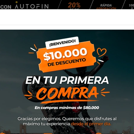
Agendar Mantención
EQUIPAMIENTO
NEUMÁTICOS
MANTENCIÓ
Ixon Ostara
Chaqueta Ixon O
SKU
1001012076009
$249.000
La chaqueta de aventura venti
Más corta que una chaqueta 