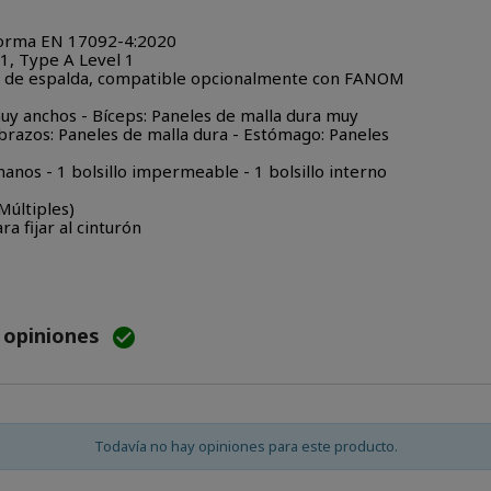
 norma EN 17092-4:2020
, Type A Level 1
tor de espalda, compatible opcionalmente con FANOM
muy anchos - Bíceps: Paneles de malla dura muy
brazos: Paneles de malla dura - Estómago: Paneles
 manos - 1 bolsillo impermeable - 1 bolsillo interno
Múltiples)
ra fijar al cinturón
e opiniones

Todavía no hay opiniones para este producto.