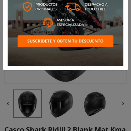


Casco Shark Ridill 2 Blank Mat Kma