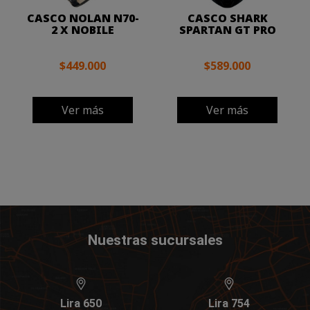
CASCO NOLAN N70-
CASCO SHARK
2 X NOBILE
SPARTAN GT PRO
$449.000
$589.000
Ver más
Ver más
Nuestras sucursales
Lira 650
Lira 754