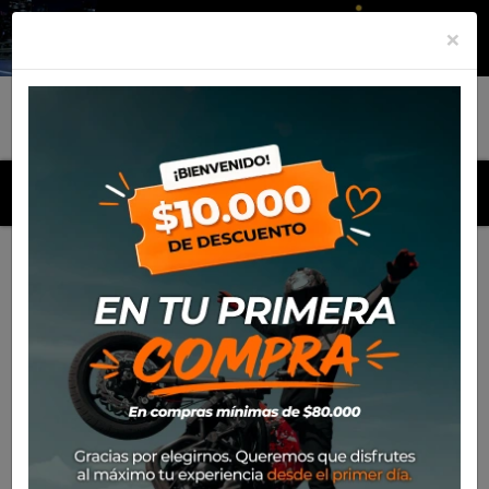
×
MENU
Inicio
Productos
Equipamiento
Para el piloto
Calle
Cascos
Casco Shark Ridill 2 Blank Mat Kma