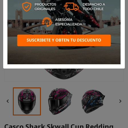


Casco Shark Skwall Cup Redding