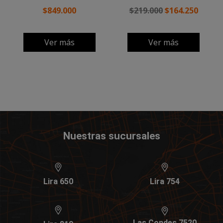
$849.000
$219.000
$164.250
Ver más
Ver más
Nuestras sucursales
Lira 650
Lira 754
Las Condes 7520