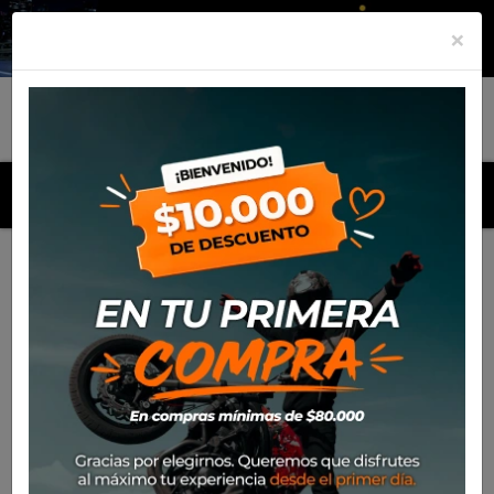
×
MENU
Inicio
Productos
Equipamiento
Para el piloto
Calle
Cascos
Casco Shark Skwall Cup Redding Mat