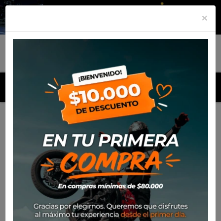
×
MENU
Inicio
Productos
Equipamiento
Para el piloto
Calle
Cascos
Casco Nolan N120-1 Ciclone 364