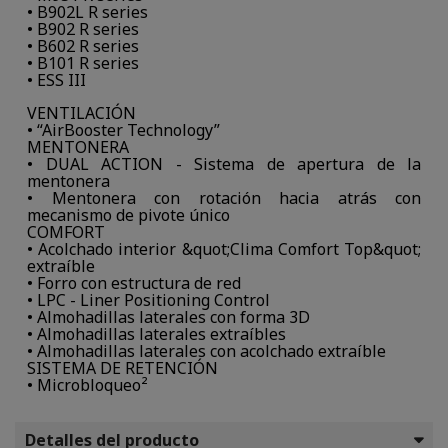
• B902L R series
• B902 R series
• B602 R series
• B101 R series
• ESS III
VENTILACIÓN
• “AirBooster Technology”
MENTONERA
• DUAL ACTION - Sistema de apertura de la
mentonera
• Mentonera con rotación hacia atrás con
mecanismo de pivote único
COMFORT
• Acolchado interior &quot;Clima Comfort Top&quot;
extraíble
• Forro con estructura de red
• LPC - Liner Positioning Control
• Almohadillas laterales con forma 3D
• Almohadillas laterales extraíbles
• Almohadillas laterales con acolchado extraíble
SISTEMA DE RETENCIÓN
• Microbloqueo²
Detalles del producto