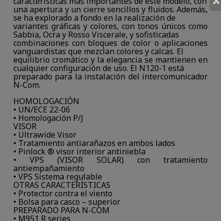
características más importantes de este modelo, con
una apertura y un cierre sencillos y fluidos. Además,
se ha explorado a fondo en la realización de
variantes gráficas y colores, con tonos únicos como
Sabbia, Ocra y Rosso Viscerale, y sofisticadas
combinaciones con bloques de color o aplicaciones
vanguardistas que mezclan colores y calcas. El
equilibrio cromático y la elegancia se mantienen en
cualquier configuración de uso. El N120-1 está
preparado para la instalación del intercomunicador
N-Com.
HOMOLOGACIÓN
• UN/ECE 22-06
• Homologación P/J
VISOR
• Ultrawide Visor
• Tratamiento antiarañazos en ambos lados
• Pinlock ® visor interior antiniebla
• VPS (VISOR SOLAR) con tratamiento
antiempañamiento
• VPS Sistema regulable
OTRAS CARACTERÍSTICAS
• Protector contra el viento
• Bolsa para casco – superior
PREPARADO PARA N-COM
• M951 R series