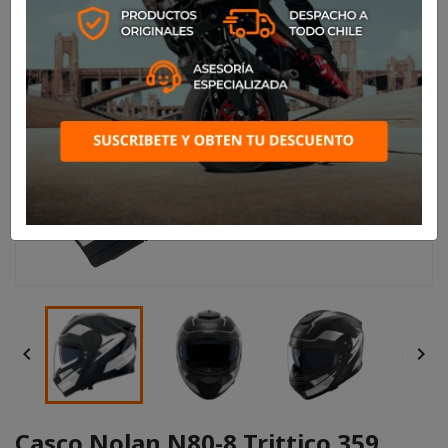


Casco Nolan N80-8 Trittico 359