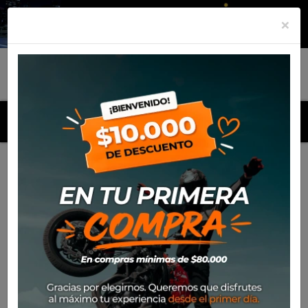
×
MENU
Inicio
Productos
Equipamiento
Para el piloto
Calle
Cascos
Casco Nolan N80-8 Trittico 359