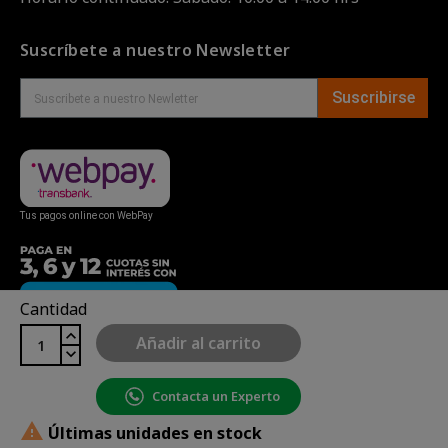
Suscríbete a nuestro Newsletter
Suscribirse
Tus pagos online con WebPay
Cantidad
Añadir al carrito
Contacta un Experto
Copyright© uBike Motos 2026
|
Mapa del sitio
| Powered

Últimas unidades en stock
by
Enexum