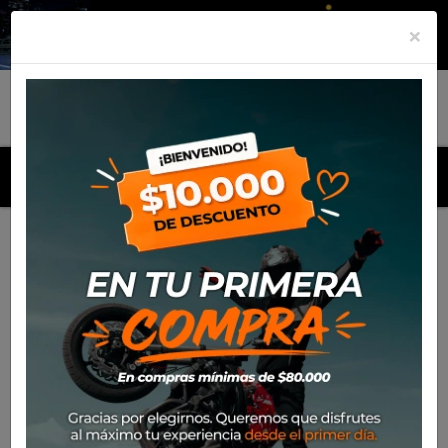
×
MENU
Inicio
Productos
Cascos
Casco Nolan N60-6 Staple