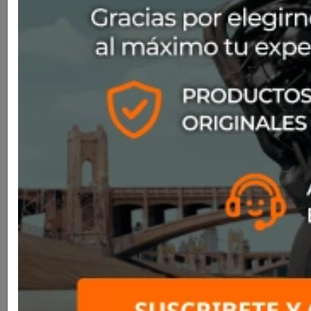
Metal Blk/Red
SKU
N880015840652
$295.000
La excelencia de los cascos integrales de policarbonato
para carretera, heredero del aclamado N87. Con su diseño
atrevido y moderno, este casco redefine la excelencia.
Cada detalle, desde la carcasa hasta las tomas de aire
estratégicamente situadas, ha sido definido por Nolan.
Experimenta una comodidad y un estilo inigualables en tus
.
viajes
Talla: MD
Color: Negro, Rojo
Negro,
Rojo