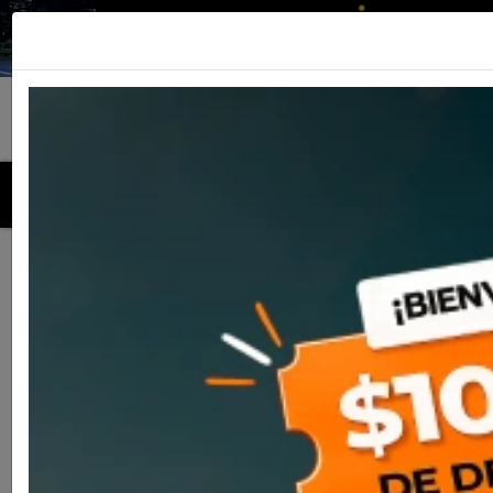
MENU
Inicio
Productos
Cascos
Casco Nolan N80-8 Kosmos
065 Metal Blk/Red