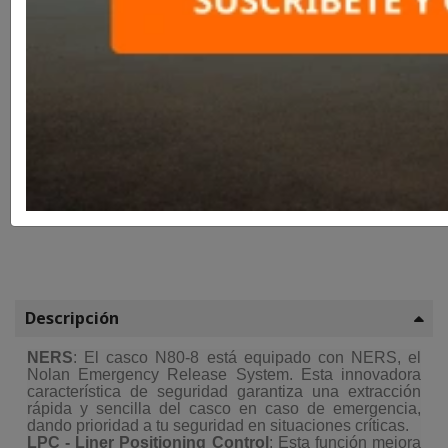
Compartir
Descripción
NERS
: El casco N80-8 está equipado con NERS, el
Nolan Emergency Release System. Esta innovadora
característica de seguridad garantiza una extracción
rápida y sencilla del casco en caso de emergencia,
dando prioridad a tu seguridad en situaciones críticas.
LPC - Liner Positioning Control
: Esta función mejora