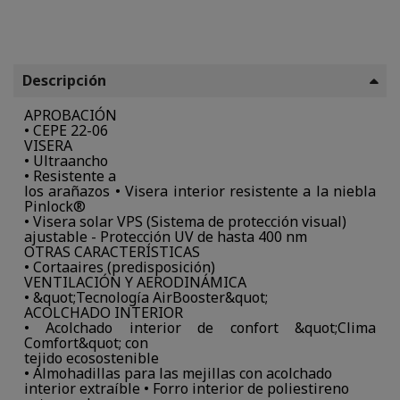
Descripción
APROBACIÓN
• CEPE 22-06
VISERA
• Ultraancho
• Resistente a
los arañazos • Visera interior resistente a la niebla
Pinlock®
• Visera solar VPS (Sistema de protección visual)
ajustable - Protección UV de hasta 400 nm
OTRAS CARACTERÍSTICAS
• Cortaaires (predisposición)
VENTILACIÓN Y AERODINÁMICA
• &quot;Tecnología AirBooster&quot;
ACOLCHADO INTERIOR
• Acolchado interior de confort &quot;Clima
Comfort&quot; con
tejido ecosostenible
• Almohadillas para las mejillas con acolchado
interior extraíble • Forro interior de poliestireno