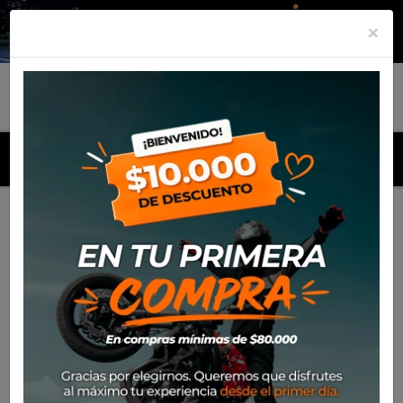
×
MENU
Inicio
Productos
Cascos
Casco Nolan N60-6 Nobile