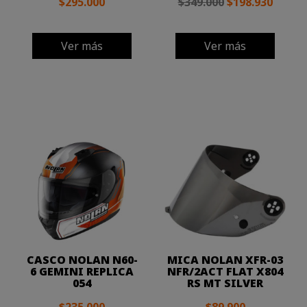
$295.000
$349.000
$198.930
Ver más
Ver más
CASCO NOLAN N60-
MICA NOLAN XFR-03
6 GEMINI REPLICA
NFR/2ACT FLAT X804
054
RS MT SILVER