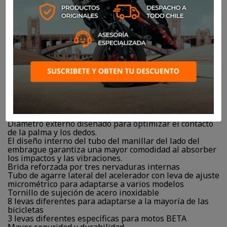
$29.900
Escritura interna hacia arriba para una perfecta
alineación con el manillar
Fácil instalación gracias al sistema Lock-on
100% antideslizante impreso en Bergaflex sensible al
calor
Máxima sensibilidad gracias al diseño de diamante.
Diámetro externo diseñado para optimizar el contacto
de la palma y los dedos.
El diseño interno del tubo del manillar del lado del
embrague garantiza una mayor comodidad al absorber
los impactos y las vibraciones.
Brida reforzada por tres nervaduras internas
Tubo de agarre lateral del acelerador con leva de ajuste
micrométrico para adaptarse a varios modelos
Tornillo de sujeción de acero inoxidable
8 levas diferentes para adaptarse a la mayoría de las
bicicletas
3 levas diferentes específicas para motos BETA
Mayor seguridad y durabilidad