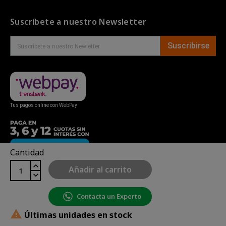
Suscríbete a nuestro Newsletter
Suscribirse
Tus pagos online con WebPay
Cantidad
Añadir al carrito
Contacta un Experto
Copyright© uBike Motos 2026
|
Mapa del sitio
| Powered

Últimas unidades en stock
by
Enexum