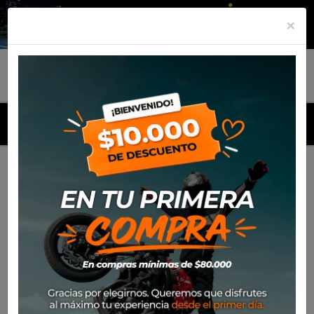
×
MENU
Inicio
Productos
Equipamiento
Puño Ufo Lock On Grip
Puño Ufo Lock On Grip
SKU
MA01828