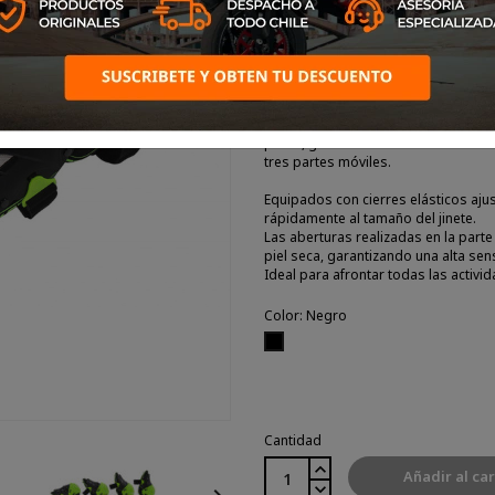
Las rodilleras de motocross enduro
una protección eficaz contra impact
Súper cómodos gracias al acolchado
piloto, garantizando la máxima libe
tres partes móviles.
Equipados con cierres elásticos ajus
rápidamente al tamaño del jinete.
Las aberturas realizadas en la parte 
piel seca, garantizando una alta sen
Ideal para afrontar todas las activ
Color: Negro
Negro
Cantidad
Añadir al car