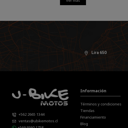
Ver más
Lira 650
Información
Términos y condiciones
Tiendas
+562 2665 1344
Financiamiento
ventas@ubikemotos.cl
Blog
+569 9360 1758