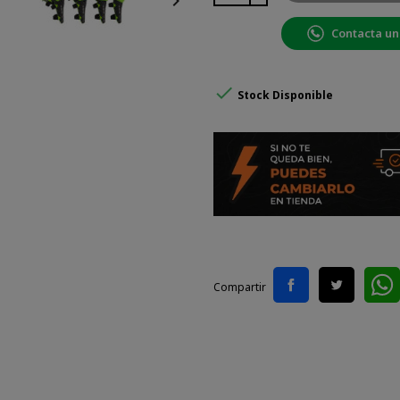

Contacta un

Stock Disponible
Compartir