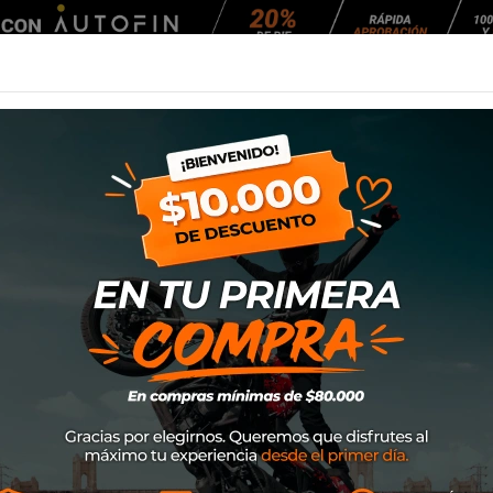
Agendar Mantención
EQUIPAMIENTO
NEUMÁTICOS
MANTENCIÓ
Ufo Crypton Articulada
Rodillera Ufo Cry
SKU
KP13002
$89.900