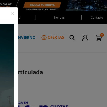
×
Red Castrol
Tiendas
Contacto
INVIERNO
OFERTAS
N
pton Articulada