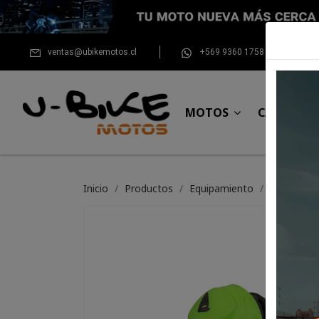
ventas@ubikemotos.cl
+569 9360 1758
MOTOS
CASCOS
Inicio
Productos
Equipamiento
Rodillera 