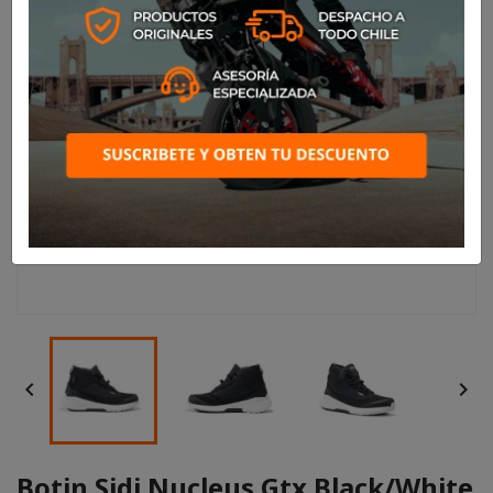


Botin Sidi Nucleus Gtx Black/White