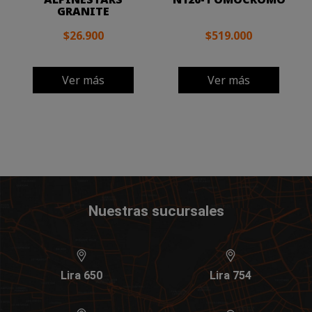
GRANITE
$26.900
$519.000
Ver más
Ver más
Nuestras sucursales
Lira 650
Lira 754