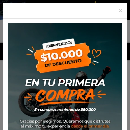
×
MENU
Inicio
Productos
Equipamiento
Botin Sidi Nucleus Gtx
Black/White