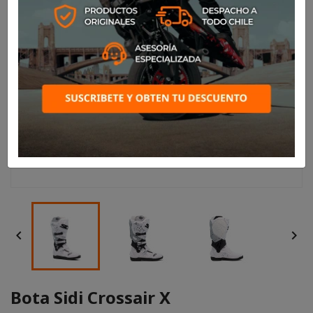


Bota Sidi Crossair X