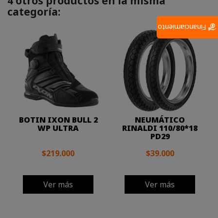
4 otros productos en la misma
categoría:
Financiamiento
BOTIN IXON BULL 2
NEUMÁTICO
WP ULTRA
RINALDI 110/80*18
PD29
$219.000
$39.000
Ver más
Ver más