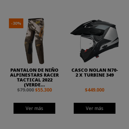
-30%
PANTALON DE NIÑO
CASCO NOLAN N70-
ALPINESTARS RACER
2 X TURBINE 349
TACTICAL 2022
(VERDE...
$79.000
$55.300
$449.000
Ver más
Ver más