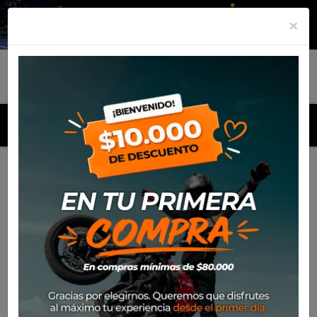
×
MENU
Inicio
Productos
Equipamiento
Bota Sidi Crossair X