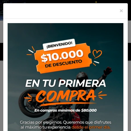
×
MENU
Inicio
Productos
Equipamiento
Bota Sidi Crossair X