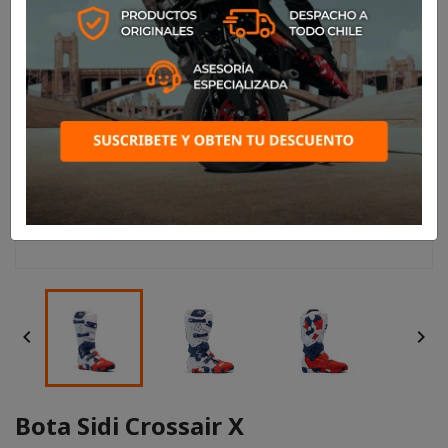


Bota Sidi Crossair X