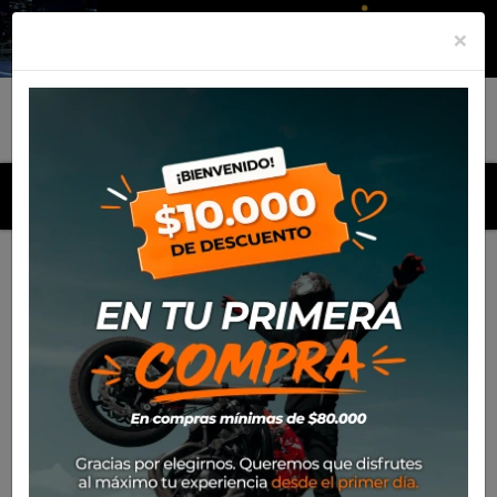
×
MENU
Inicio
Productos
Equipamiento
Guante Spidi X-Gt