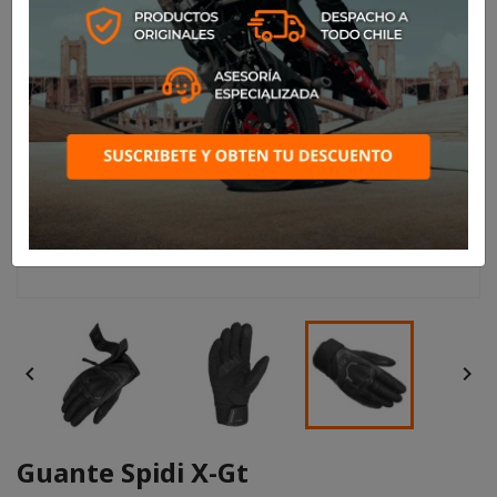


Guante Spidi X-Gt