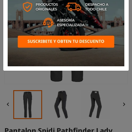


Pantalon Spidi Pathfinder Lady