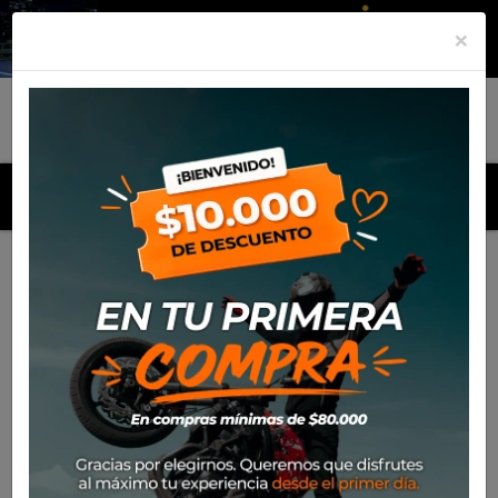
×
MENU
Inicio
Productos
Equipamiento
Pantalon Spidi
Pathfinder Lady