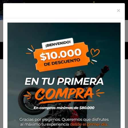
×
MENU
Inicio
Productos
Equipamiento
Casco Nolan N120-1
Verniciatura