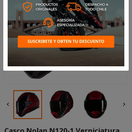


Casco Nolan N120-1 Verniciatura