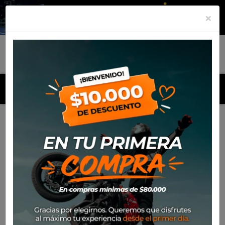
×
MENU
Inicio
Productos
Equipamiento
Casco Nolan N70-2 X
Classico