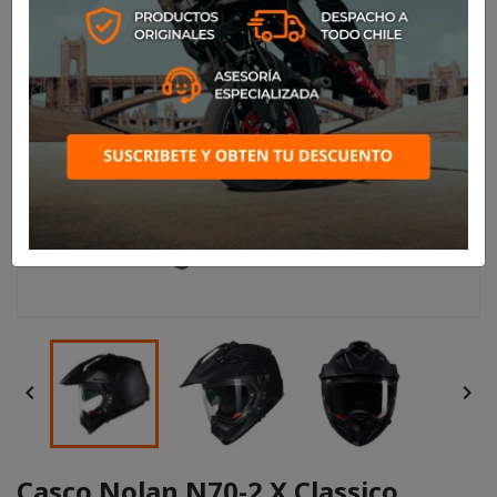


Casco Nolan N70-2 X Classico