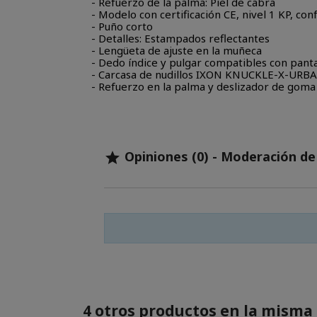
- Refuerzo de la palma: Piel de cabra
- Modelo con certificación CE, nivel 1 KP, c
- Puño corto
- Detalles: Estampados reflectantes
- Lengüeta de ajuste en la muñeca
- Dedo índice y pulgar compatibles con pantal
- Carcasa de nudillos IXON KNUCKLE-X-URB
- Refuerzo en la palma y deslizador de goma
Opiniones (0) - Moderación d

4 otros productos en la misma 