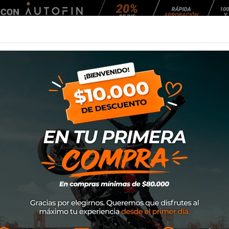
Agendar Mantención
EQUIPAMIENTO
NEUMÁTICOS
MANTENCIÓ
on Ms Sinergy
Guante Ixon Ms S
SKU
3002110851001
$119.000