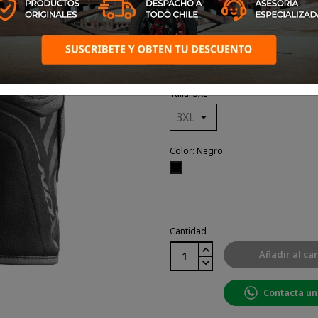
Sinergy
Guante Street de media temp
Talla: 3XL
Color: Negro
Negro
Cantidad
Añadir al car
Contacta un