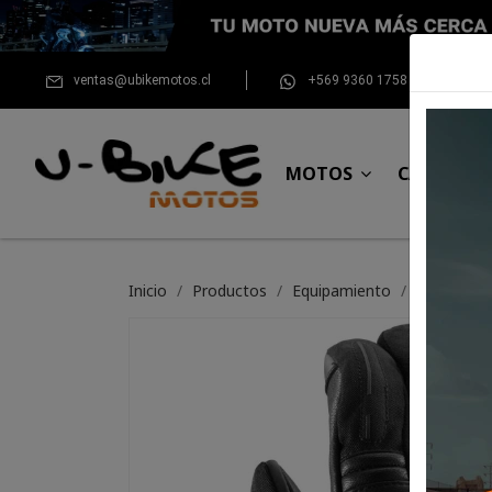
ventas@ubikemotos.cl
+569 9360 1758
MOTOS
CASCOS
Inicio
Productos
Equipamiento
Guante Ix