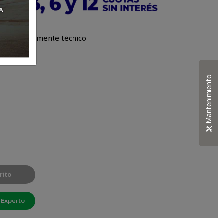
orada altamente técnico
Mantenimiento
rito
 Experto