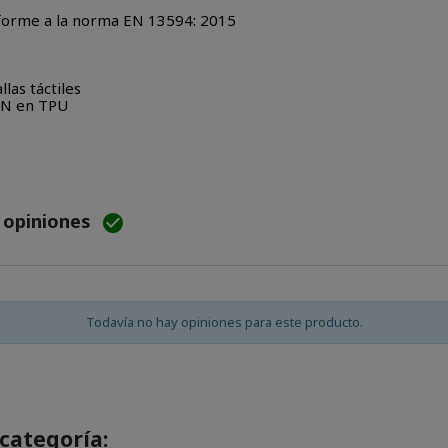
onforme a la norma EN 13594: 2015
las táctiles
AN en TPU
e opiniones

Todavía no hay opiniones para este producto.
categoría: