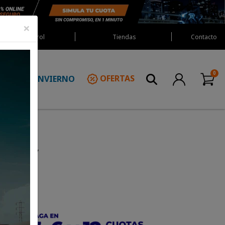
×
Red Castrol
Tiendas
Contacto
INVIERNO
OFERTAS
N
inergy