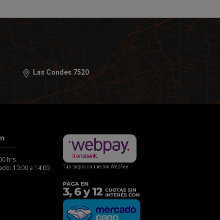
Las Condes 7520
ón
00 hrs.
do: 10:00 a 14:00
Tus pagos online con WebPay