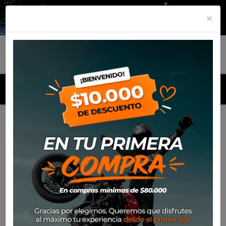
×
MENU
Inicio
Productos
Equipamiento
Guante Ixon Pro Oslo