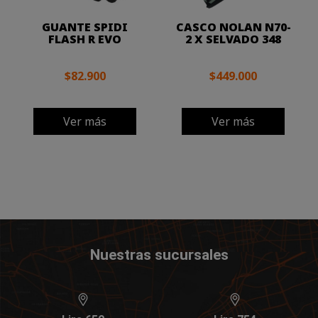
GUANTE SPIDI
CASCO NOLAN N70-
FLASH R EVO
2 X SELVADO 348
$82.900
$449.000
Ver más
Ver más
Nuestras sucursales