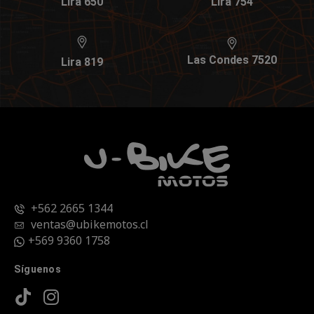
Lira 650
Lira 754
Las Condes 7520
Lira 819
+562 2665 1344
ventas@ubikemotos.cl
+569 9360 1758
Síguenos