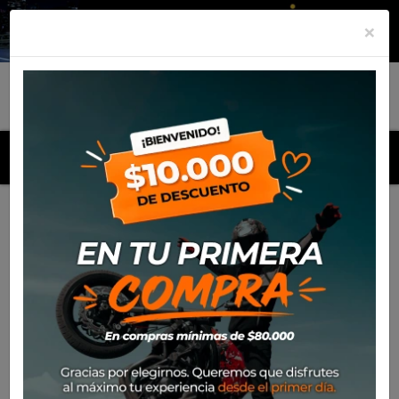
×
MENU
Inicio
Productos
Equipamiento
Botin Ixon Freaky Wp