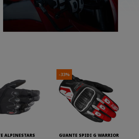
-33%
E ALPINESTARS
GUANTE SPIDI G WARRIOR