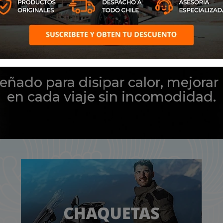
VERANO, LA RUTA SE 
TA CON EL EQUIPO C
ñado para disipar calor, mejorar 
en cada viaje sin incomodidad.