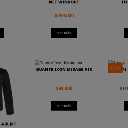
NET WINDOUT
HY
$299.000
Ver más
-33%
GUANTE IXON MIRAGE AIR
GUANTE 
$99.000
$119
Ver más
 AIR JKT