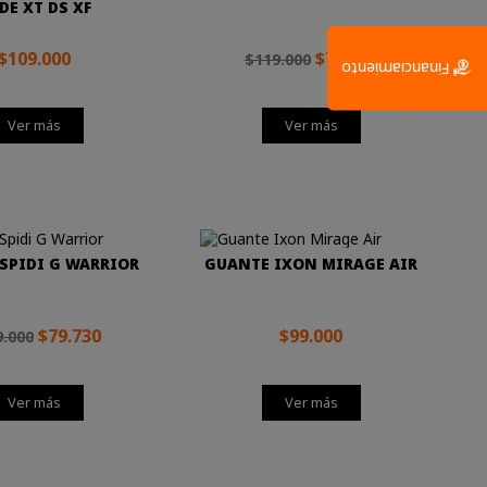
DE XT DS XF
$109.000
$79.730
$119.000
Financiamiento
Ver más
Ver más
SPIDI G WARRIOR
GUANTE IXON MIRAGE AIR
$79.730
$99.000
.000
Ver más
Ver más