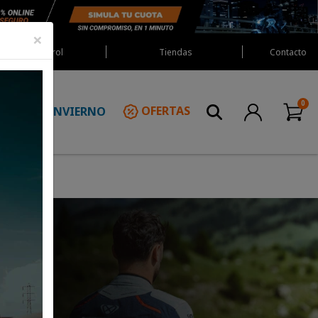
×
Red Castrol
Tiendas
Contacto
INVIERNO
OFERTAS
N