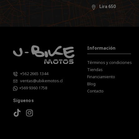
Lira 650
Información
Términos y condiciones
Tiendas
+562 2665 1344
Financiamiento
ventas@ubikemotos.cl
Blog
+569 9360 1758
Contacto
Síguenos