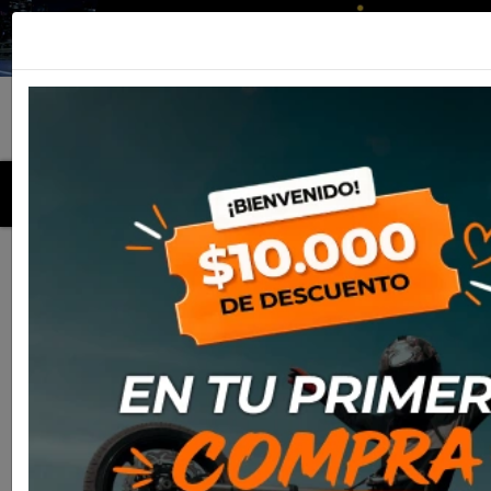
MENU
Inicio
Productos
Equipamiento
Para el piloto
Off-
Road
Bota Sidi Xpower Enduro Black