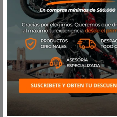


Bota Sidi Xpower Enduro Black