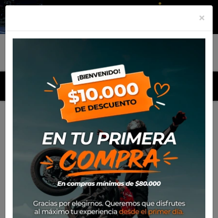
×
MENU
Inicio
Productos
Puño Progrip 719 Gel