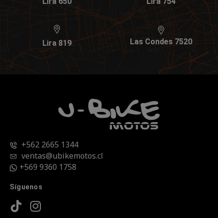
Lira 650
Lira 754
Las Condes 7520
Lira 819
+562 2665 1344
ventas@ubikemotos.cl
+569 9360 1758
Síguenos