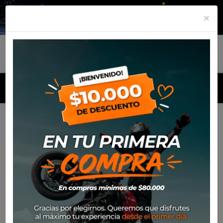
×
MENU
Inicio
Productos
Defensa SW Motech Yamaha FZ6 (2004-
08)